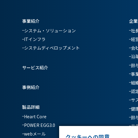
事業紹介
企業
システム・ソリューション
社
ITインフラ
経
システムディベロップメント
会
沿
鈴
サービス紹介
事
組
事例紹介
認
サ
製品詳細
健
Heart Core
鈴
POWER EGG3.0
共
webメール
クッキーへの同意