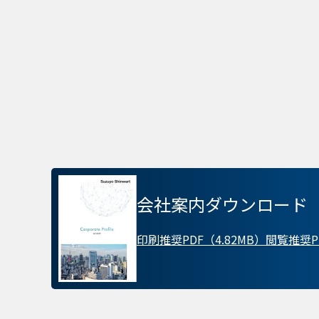
プライバシー情報
不可欠な Cookie
パフォーマンス Coo
会社案内ダウンロード
ターゲティング Coo
印刷推奨PDF（4.82MB）
閲覧推奨PD