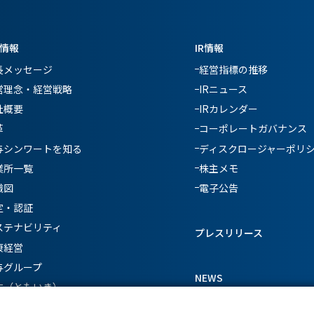
情報
IR情報
長メッセージ
経営指標の推移
営理念・経営戦略
IRニュース
社概要
IRカレンダー
革
コーポレートガバナンス
与シンワートを知る
ディスクロージャーポリ
業所一覧
株主メモ
織図
電子公告
定・認証
ステナビリティ
プレスリリース
康経営
与グループ
NEWS
生（ともいき）