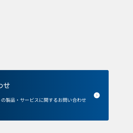
ie の確認と管理
保存される、またはブ
ます。情報の主な保存
者に関する情報、サイト
らの情報はサイトを正
わせ
接特定できる情報が保
のパーソナライズに使わ
トの製品・サービスに関するお問い合わせ
バシーの権利を尊重し
できるよう配慮していま
kie に関する詳細を
できます。ただし、一
サービスの利用に影響が