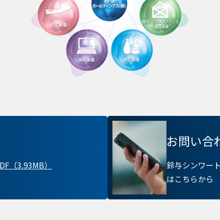
Cook
プライバシー情報
お客様が当サイトを訪れると、ブラウザに情報が
ラウザに保存された情報が取得されることがあり
kie
先は Cookie であり、対象となるのはサイト訪問
訪問者による設定、デバイス情報などです。これ
お問い合
常に機能させる目的を中心に使われます。個人を直
kie
存されることは通常ありませんが、Web サイト
F（3.93MB）
鈴与シンワー
れることはあります。鈴与シンワートではプライ
はこちらから
ており、一部の Cookie については有効化を拒否
す。各カテゴリをクリックすることで、それらの Coo
確認し、当サイトにおけるデフォルト設定を変更
部の Cookie を無効化した場合、サイトの利用や