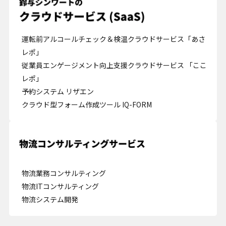
運転前アルコールチェック＆検温クラウドサービス「あさ
レポ」
従業員エンゲージメント向上支援クラウドサービス 「ここ
レポ」
予約システム リザエン
クラウド型フォーム作成ツール IQ-FORM
Cookie の確認と管理
プライバシー情報
プライバシー情報
物流業務コンサルティング
物流ITコンサルティング
お客様が当サイトを訪れると、ブラウザに情報が保存される、またはブラウ
物流システム開発
ザに保存された情報が取得されることがあります。情報の主な保存先は
Cookie であり、対象となるのはサイト訪問者に関する情報、サイト訪問者
による設定、デバイス情報などです。これらの情報はサイトを正常に機能さ