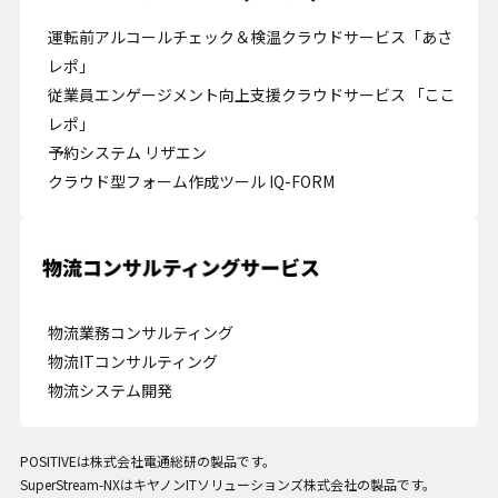
運転前アルコールチェック＆検温クラウドサービス「あさ
レポ」
従業員エンゲージメント向上支援クラウドサービス 「ここ
レポ」
予約システム リザエン
クラウド型フォーム作成ツール IQ-FORM
Cookie の確認と管理
プライバシー情報
プライバシー情報
物流業務コンサルティング
物流ITコンサルティング
お客様が当サイトを訪れると、ブラウザに情報が保存される、またはブラウ
物流システム開発
ザに保存された情報が取得されることがあります。情報の主な保存先は
Cookie であり、対象となるのはサイト訪問者に関する情報、サイト訪問者
による設定、デバイス情報などです。これらの情報はサイトを正常に機能さ
せる目的を中心に使われます。個人を直接特定できる情報が保存されること
POSITIVEは株式会社電通総研の製品です。
は通常ありませんが、Web サイトのパーソナライズに使われることはあり
SuperStream-NXはキヤノンITソリューションズ株式会社の製品です。