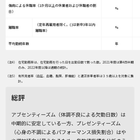
傷病による休職率（1か月以上の休業者および休職者の割
%
合）
（定年再雇用者除く。( )は新卒3年以内
離職率
%
離職率）
平均勤続年数
年
在宅勤務率は、在宅勤務を行った日を出勤日数で割った数。2021年度は第4四半期
のみ、2022年度以降は通期の統計。
有所見者率（血圧、血糖、脂質、肝機能）と適正体重者率は３５歳以上を対象に集
計。
総評
アブセンティーズム（体調不良による欠勤日数）は
中期的に安定している一方、プレゼンティーズム
（心身の不調によるパフォーマンス損失割合）はや