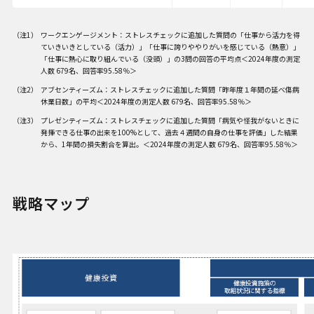
ワークエンゲージメント：ストレスチェックに追加した質問の「仕事から活力を得
ていきいきとしている（活力）」「仕事に誇りややりがいを感じている（熱意）」
「仕事に熱心に取り組んでいる（没頭）」の3問の回答の平均点＜2024年度の測定
人数 679名、回答率95.58％＞
アブセンティーズム：ストレスチェックに追加した質問「昨年度１年間の延べ傷病
休業日数」の平均＜2024年度の測定人数 679名、回答率95.58％＞
プレゼンティーズム：ストレスチェックに追加した質問「病気や怪我がないときに
発揮できる仕事の出来を100%として、過去４週間の自身の仕事を評価」した結果
から、1年間の損失割合を算出。＜2024年度の測定人数 679名、回答率95.58％＞
戦略マップ