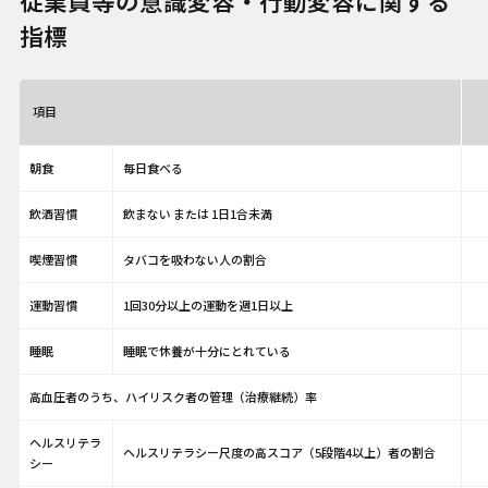
従業員等の意識変容・行動変容に関する
指標
項目
朝食
毎日食べる
飲酒習慣
飲まない または 1日1合未満
喫煙習慣
タバコを吸わない人の割合
運動習慣
1回30分以上の運動を週1日以上
睡眠
睡眠で休養が十分にとれている
高血圧者のうち、ハイリスク者の管理（治療継続）率
ヘルスリテラ
ヘルスリテラシー尺度の高スコア（5段階4以上）者の割合
シー