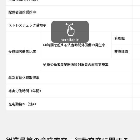
配偶者健診受診率
ストレスチェック受検率
管理職
60時間を超える法定時間外労働の発生率
長時間労働者比率
非管理職
過重労働者産業医面談対象者の面談実施率
年次有給休暇取得率
総実労働時間（年間）
在宅勤務率（注4）