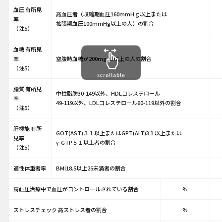
血圧 有所見
高血圧者（収縮期血圧160mmHｇ以上または
率
拡張期血圧100mmHg以上の人）の割合
（注5）
血糖 有所見
率
空腹時血糖が200mg/dl以上の人の割合
（注5）
脂質 有所見
中性脂肪30-149以外、HDLコレステロール
率
49-119以外、LDLコレステロール60-119以外の割合
（注5）
肝機能 有所
GOT(AST)３１以上またはGPT(ALT)3１以上または
見率
γ-GTP５１以上者の割合
（注5）
適性体重者率
BMI18.5以上25未満者の割合
高血圧治療中で血圧がコントロールされている割合
%
ストレスチェック 高ストレス者の割合
%