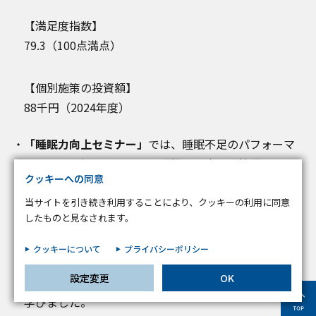
お客様が当サイトを訪れると、ブラウザに情報が保存される、またはブラウ
【満足度指数】
ザに保存された情報が取得されることがあります。情報の主な保存先は
79.3（100点満点）
Cookie であり、対象となるのはサイト訪問者に関する情報、サイト訪問者
による設定、デバイス情報などです。これらの情報はサイトを正常に機能さ
せる目的を中心に使われます。個人を直接特定できる情報が保存されること
【個別施策の投資額】
は通常ありませんが、Web サイトのパーソナライズに使われることはあり
88千円（2024年度）
ます。鈴与シンワートではプライバシーの権利を尊重しており、一部の
Cookie については有効化を拒否できるよう配慮しています。各カテゴリを
クリックすることで、それらの Cookie に関する詳細を確認し、当サイトに
「睡眠力向上セミナー」
では、睡眠不足のパフォーマ
おけるデフォルト設定を変更できます。ただし、一部の Cookie を無効化し
ンスへの影響や個々人の睡眠課題に応じた快眠法など
た場合、サイトの利用やサービスの利用に影響が出る可能性があります。
詳
不可欠な Cookie
細情報
クッキーへの同意
を学ぶ機会を提供しています。（毎年開講）
2024年度は、「仮眠」に焦点を当て、『仕事の集中力
当サイトを引き続き利用することにより、クッキーの利用に同意
パフォーマンス Cookie
したものと見なされます。
を高める 仮眠の極意～すごいぞ！！ 仮眠のチカラ～』
ターゲティング Cookie
をテーマに開催。「睡眠環境プランナー」である外部
クッキーについて
プライバシーポリシー
の専門家による講義で睡眠についての基礎知識を再確
設定変更
OK
認したうえで、集中力を高める正しい「仮眠」方法を
この設定で保存する
学びました。