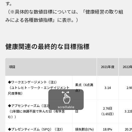
す。
（※具体的な数値目標については、「健康経営の取り組
みによる各種数値指標」に表示。）
健康関連の最終的な目標指標
項目
2021年度
2022
◆ワークエンゲージメント（注1）
素点（6点満
（ユトレヒト・ワーク・エンゲイジメント
3.14
2.9
点）
尺度準拠）
◆アブセンティーズム（注2）
2.76日
（1年間に体調不良で休んだ日（有休含
日
3.2
（1.65日）
む））
◆プレゼンティーズム（SPQ）（注3）
損失割合(%)
18.8%
20.