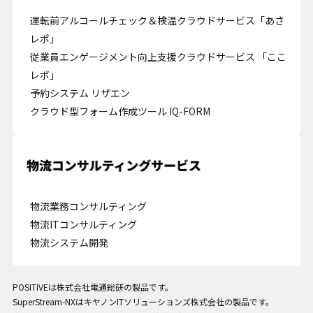
運転前アルコールチェック＆検温クラウドサービス「あさ
レポ」
従業員エンゲージメント向上支援クラウドサービス 「ここ
レポ」
予約システム リザエン
クラウド型フォーム作成ツール IQ-FORM
Cookie の確認と管理
プライバシー情報
プライバシー情報
物流業務コンサルティング
物流ITコンサルティング
お客様が当サイトを訪れると、ブラウザに情報が保存される、またはブラウ
物流システム開発
ザに保存された情報が取得されることがあります。情報の主な保存先は
Cookie であり、対象となるのはサイト訪問者に関する情報、サイト訪問者
による設定、デバイス情報などです。これらの情報はサイトを正常に機能さ
せる目的を中心に使われます。個人を直接特定できる情報が保存されること
POSITIVEは株式会社電通総研の製品です。
は通常ありませんが、Web サイトのパーソナライズに使われることはあり
SuperStream-NXはキヤノンITソリューションズ株式会社の製品です。
ます。鈴与シンワートではプライバシーの権利を尊重しており、一部の