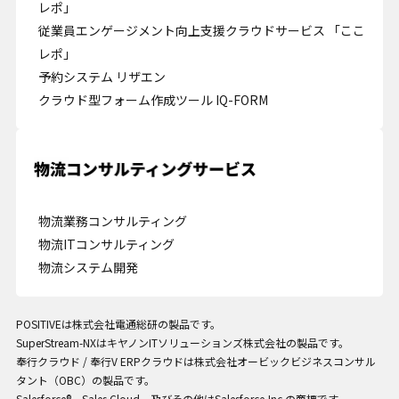
レポ」
従業員エンゲージメント向上支援クラウドサービス 「ここ
レポ」
予約システム リザエン
クラウド型フォーム作成ツール IQ-FORM
Cookie の確認と管理
プライバシー情報
プライバシー情報
物流業務コンサルティング
物流ITコンサルティング
お客様が当サイトを訪れると、ブラウザに情報が保存される、またはブラウ
物流システム開発
ザに保存された情報が取得されることがあります。情報の主な保存先は
Cookie であり、対象となるのはサイト訪問者に関する情報、サイト訪問者
による設定、デバイス情報などです。これらの情報はサイトを正常に機能さ
せる目的を中心に使われます。個人を直接特定できる情報が保存されること
POSITIVEは株式会社電通総研の製品です。
は通常ありませんが、Web サイトのパーソナライズに使われることはあり
SuperStream-NXはキヤノンITソリューションズ株式会社の製品です。
ます。鈴与シンワートではプライバシーの権利を尊重しており、一部の
奉行クラウド / 奉行V ERPクラウドは株式会社オービックビジネスコンサル
Cookie については有効化を拒否できるよう配慮しています。各カテゴリを
タント（OBC）の製品です。
クリックすることで、それらの Cookie に関する詳細を確認し、当サイトに
Salesforce®、Sales Cloud、及びその他はSalesforce,Inc.の商標です。