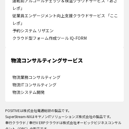
運転前アルコールチェック＆検温クラウドサービス「あさ
レポ」
従業員エンゲージメント向上支援クラウドサービス 「ここ
レポ」
予約システム リザエン
クラウド型フォーム作成ツール IQ-FORM
Cookie の確認と管理
プライバシー情報
プライバシー情報
物流業務コンサルティング
物流ITコンサルティング
お客様が当サイトを訪れると、ブラウザに情報が保存される、またはブラウ
物流システム開発
ザに保存された情報が取得されることがあります。情報の主な保存先は
Cookie であり、対象となるのはサイト訪問者に関する情報、サイト訪問者
による設定、デバイス情報などです。これらの情報はサイトを正常に機能さ
せる目的を中心に使われます。個人を直接特定できる情報が保存されること
POSITIVEは株式会社電通総研の製品です。
は通常ありませんが、Web サイトのパーソナライズに使われることはあり
SuperStream-NXはキヤノンITソリューションズ株式会社の製品です。
ます。鈴与シンワートではプライバシーの権利を尊重しており、一部の
奉行クラウド / 奉行V ERPクラウドは株式会社オービックビジネスコンサル
Cookie については有効化を拒否できるよう配慮しています。各カテゴリを
タント（OBC）の製品です。