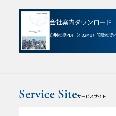
プライバシー情報
会社案内ダウンロード
不可欠な Cookie
印刷推奨PDF（4.82MB）
閲覧推奨PD
パフォーマンス Coo
ターゲティング Coo
サービスサイト