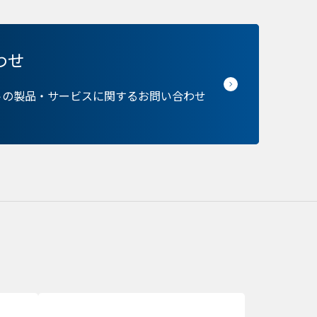
わせ
保存される、またはブ
ます。情報の主な保存
トの製品・サービスに関するお問い合わせ
者に関する情報、サイト
らの情報はサイトを正
接特定できる情報が保
のパーソナライズに使わ
バシーの権利を尊重し
できるよう配慮していま
kie に関する詳細を
できます。ただし、一
サービスの利用に影響が