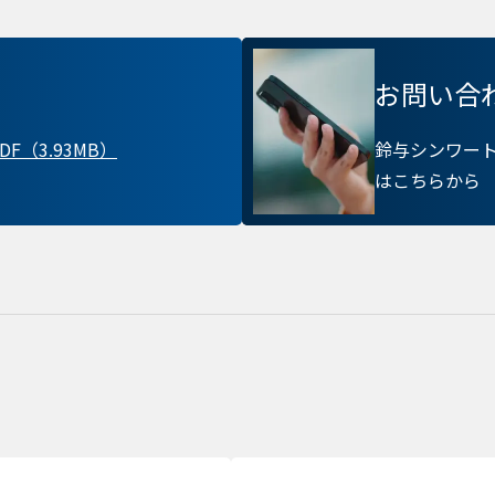
プライバシー情報
お問い合
お客様が当サイトを訪れると、ブラウザに情報が
ラウザに保存された情報が取得されることがあり
F（3.93MB）
鈴与シンワー
kie
先は Cookie であり、対象となるのはサイト訪問
はこちらから
訪問者による設定、デバイス情報などです。これ
常に機能させる目的を中心に使われます。個人を直
kie
存されることは通常ありませんが、Web サイト
れることはあります。鈴与シンワートではプライ
ており、一部の Cookie については有効化を拒否
す。各カテゴリをクリックすることで、それらの Coo
確認し、当サイトにおけるデフォルト設定を変更
部の Cookie を無効化した場合、サイトの利用や
出る可能性があります。
詳細情報