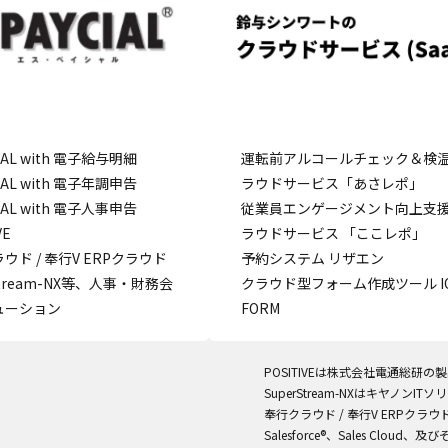
こ
CIAL with 電子給与明細
運転前アルコールチェック＆検
CIAL with 電子年調申告
ラウドサービス「あさレポ」
CIAL with 電子人事申告
従業員エンゲージメント向上支
VE
ラウドサービス 「ここレポ」
ウド / 奉行V ERPクラウド
予約システム リザエン
stream-NX等、人事・財務会
クラウド型フォーム作成ツール IQ
ューション
FORM
POSITIVEは株式会社電通総研の
SuperStream-NXはキヤノン
奉行クラウド / 奉行V ERPク
Salesforce®、Sales Cloud、及