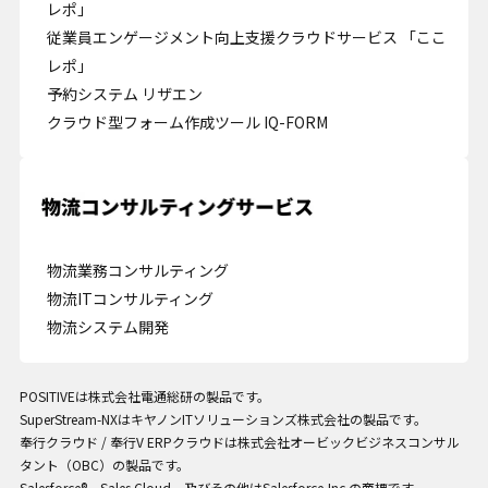
レポ」
従業員エンゲージメント向上支援クラウドサービス 「ここ
レポ」
予約システム リザエン
クラウド型フォーム作成ツール IQ-FORM
Cookie の確認と管理
プライバシー情報
プライバシー情報
物流業務コンサルティング
物流ITコンサルティング
お客様が当サイトを訪れると、ブラウザに情報が保存される、またはブラウ
物流システム開発
ザに保存された情報が取得されることがあります。情報の主な保存先は
Cookie であり、対象となるのはサイト訪問者に関する情報、サイト訪問者
による設定、デバイス情報などです。これらの情報はサイトを正常に機能さ
せる目的を中心に使われます。個人を直接特定できる情報が保存されること
POSITIVEは株式会社電通総研の製品です。
は通常ありませんが、Web サイトのパーソナライズに使われることはあり
SuperStream-NXはキヤノンITソリューションズ株式会社の製品です。
ます。鈴与シンワートではプライバシーの権利を尊重しており、一部の
奉行クラウド / 奉行V ERPクラウドは株式会社オービックビジネスコンサル
Cookie については有効化を拒否できるよう配慮しています。各カテゴリを
タント（OBC）の製品です。
クリックすることで、それらの Cookie に関する詳細を確認し、当サイトに
Salesforce®、Sales Cloud、及びその他はSalesforce,Inc.の商標です。