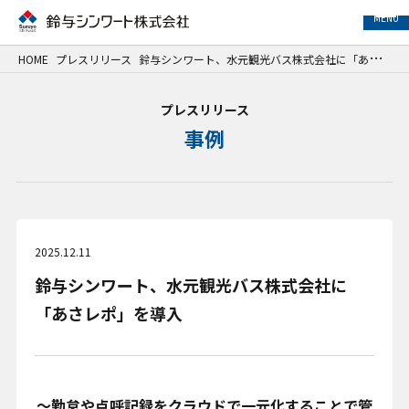
MENU
HOME
プレスリリース
鈴与シンワート、水元観光バス株式会社に「あさレポ」を導入
事業紹介
プレスリリース
事例
サービス紹介
事例紹介
企業情報
2025.12.11
鈴与シンワート、水元観光バス株式会社に
サステナビリティ
「あさレポ」を導入
IR情報
採用情報
～勤怠や点呼記録をクラウドで一元化することで管