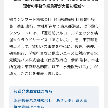
理者の事務作業負荷が大幅に軽減～
お問い合わせ
鈴与シンワート株式会社（代表取締役 社長執行役
員 德田 康行、本社所在地：東京都港区、以下鈴与
シンワート）は、「運転前アルコールチェック＆検
温※クラウドサービス「あさレポ」」を、東京都を
拠点として、貸切バス事業を中心に、観光、送迎、
プライバシーポリシー
研修旅行、学校行事など幅広いニーズに対応する水
クッキーポリシー
元観光バス株式会社（代表取締役 伊藤 浩林、本社
クッキー設定変更
所在地：東京都葛飾区、以下「水元観光バス」）が
情報セキュリティ方針
導入したことを発表しました。
サイトマップ
報道発表原文はこちら
水元観光バス株式会社「あさレポ」導入事
例の詳細はこちら