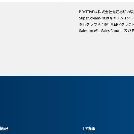
POSITIVEは株式会社電通総研の
SuperStream-NXはキヤノン
奉行クラウド / 奉行V ERPク
Salesforce®、Sales Cloud、及
情報
IR情報