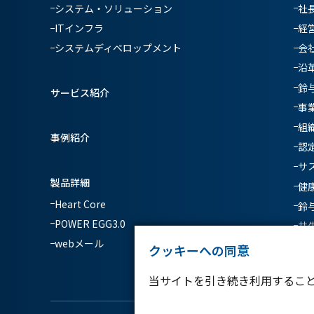
システム・ソリューション
社
ITインフラ
経
システムディベロップメント
会
沿
鈴
サービス紹介
事
組
事例紹介
認
サ
製品詳細
健
Heart Core
鈴
POWER EGG3.0
共
webメール
クッキーへの同意
当サイトを引き続き利用するこ