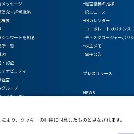
長メッセージ
経営指標の推移
営理念・経営戦略
IRニュース
社概要
IRカレンダー
革
コーポレートガバナンス
与シンワートを知る
ディスクロージャーポリ
業所一覧
株主メモ
織図
電子公告
定・認証
ステナビリティ
プレスリリース
康経営
与グループ
NEWS
生（ともいき）
とにより、クッキーの利用に同意したものと見なされます。