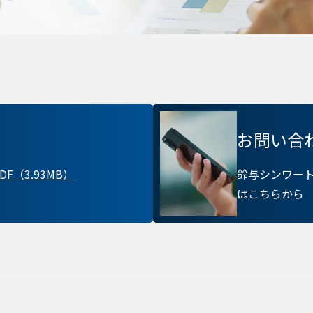
訪問者による設定、デバイス情報などです。これ
常に機能させる目的を中心に使われます。個人を直
kie
存されることは通常ありませんが、Web サイト
れることはあります。鈴与シンワートではプライ
ており、一部の Cookie については有効化を拒否
す。各カテゴリをクリックすることで、それらの Coo
確認し、当サイトにおけるデフォルト設定を変更
部の Cookie を無効化した場合、サイトの利用や
出る可能性があります。
詳細情報
お問い合
F（3.93MB）
鈴与シンワー
はこちらから
こ