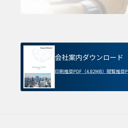
ターゲティング Coo
会社案内ダウンロード
印刷推奨PDF（4.82MB）
閲覧推奨PD