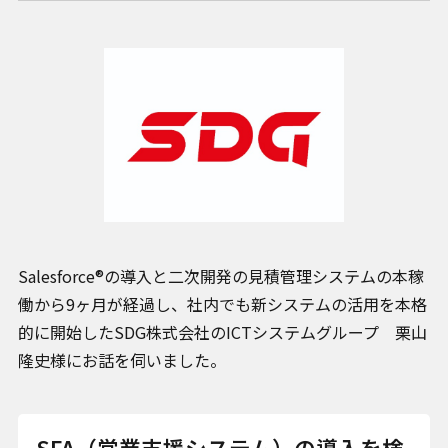
お問い合わせ
プライバシーポリシー
クッキーポリシー
クッキー設定変更
Salesforce®の導入と二次開発の見積管理システムの本稼
情報セキュリティ方針
働から9ヶ月が経過し、社内でも新システムの活用を本格
サイトマップ
的に開始したSDG株式会社のICTシステムグループ 栗山
隆史様にお話を伺いました。
SFA（営業支援システム）の導入を検