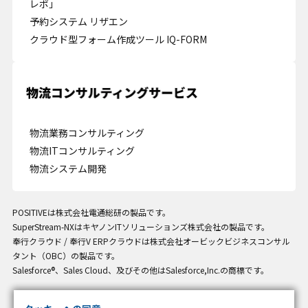
レポ」
予約システム リザエン
クラウド型フォーム作成ツール IQ-FORM
Cookie の確認と管理
プライバシー情報
プライバシー情報
物流業務コンサルティング
物流ITコンサルティング
お客様が当サイトを訪れると、ブラウザに情報が保存される、またはブラウ
物流システム開発
ザに保存された情報が取得されることがあります。情報の主な保存先は
Cookie であり、対象となるのはサイト訪問者に関する情報、サイト訪問者
による設定、デバイス情報などです。これらの情報はサイトを正常に機能さ
せる目的を中心に使われます。個人を直接特定できる情報が保存されること
POSITIVEは株式会社電通総研の製品です。
は通常ありませんが、Web サイトのパーソナライズに使われることはあり
SuperStream-NXはキヤノンITソリューションズ株式会社の製品です。
ます。鈴与シンワートではプライバシーの権利を尊重しており、一部の
奉行クラウド / 奉行V ERPクラウドは株式会社オービックビジネスコンサル
Cookie については有効化を拒否できるよう配慮しています。各カテゴリを
タント（OBC）の製品です。
クリックすることで、それらの Cookie に関する詳細を確認し、当サイトに
Salesforce®、Sales Cloud、及びその他はSalesforce,Inc.の商標です。
おけるデフォルト設定を変更できます。ただし、一部の Cookie を無効化し
た場合、サイトの利用やサービスの利用に影響が出る可能性があります。
詳
不可欠な Cookie
細情報