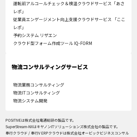
運転前アルコールチェック＆検温クラウドサービス「あさ
レポ」
従業員エンゲージメント向上支援クラウドサービス 「ここ
レポ」
予約システム リザエン
クラウド型フォーム作成ツール IQ-FORM
Cookie の確認と管理
プライバシー情報
プライバシー情報
物流業務コンサルティング
物流ITコンサルティング
お客様が当サイトを訪れると、ブラウザに情報が保存される、またはブラウ
物流システム開発
ザに保存された情報が取得されることがあります。情報の主な保存先は
Cookie であり、対象となるのはサイト訪問者に関する情報、サイト訪問者
による設定、デバイス情報などです。これらの情報はサイトを正常に機能さ
せる目的を中心に使われます。個人を直接特定できる情報が保存されること
POSITIVEは株式会社電通総研の製品です。
は通常ありませんが、Web サイトのパーソナライズに使われることはあり
SuperStream-NXはキヤノンITソリューションズ株式会社の製品です。
ます。鈴与シンワートではプライバシーの権利を尊重しており、一部の
奉行クラウド / 奉行V ERPクラウドは株式会社オービックビジネスコンサル