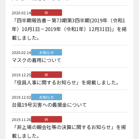
お問い合わせ
2020.02.14
IR
「四半期報告書－第73期第3四半期(2019年（令和1
年）10月1日－2019年（令和1年）12月31日)」を掲
載しました。
2020.02.14
お知らせ
マスクの着用について
プライバシーポリシー
クッキーポリシー
2019.12.25
IR
クッキー設定変更
「役員人事に関するお知らせ」を掲載しました。
情報セキュリティ方針
サイトマップ
2019.12.02
お知らせ
台風19号災害への義援金について
2019.11.26
IR
「非上場の親会社等の決算に関するお知らせ」を掲
載しました。