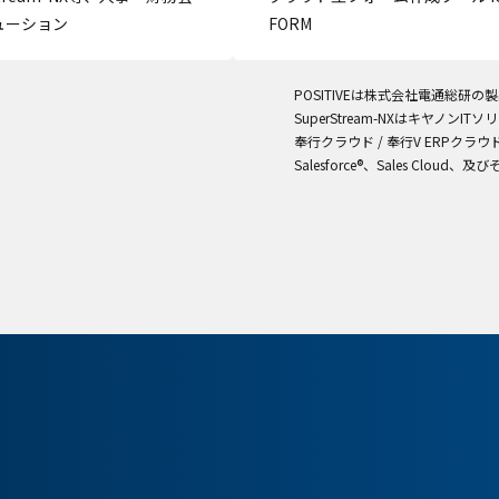
ューション
FORM
POSITIVEは株式会社電通総研の
SuperStream-NXはキヤノン
奉行クラウド / 奉行V ERPク
Salesforce®、Sales Cloud、及