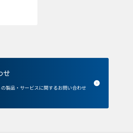
者に関する情報、サイト
らの情報はサイトを正
接特定できる情報が保
のパーソナライズに使わ
バシーの権利を尊重し
できるよう配慮していま
kie に関する詳細を
できます。ただし、一
サービスの利用に影響が
わせ
トの製品・サービスに関するお問い合わせ
の設定で保存する