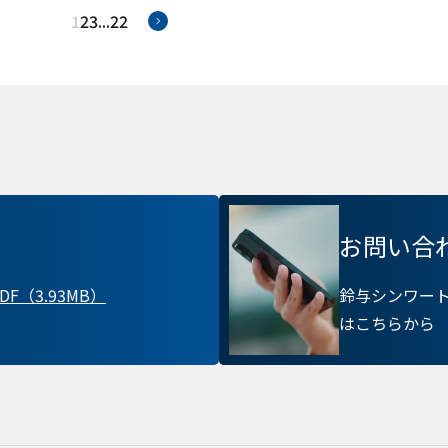
先は Cookie であり、対象となるのはサイト訪問
1
2
3
...
22
訪問者による設定、デバイス情報などです。これ
常に機能させる目的を中心に使われます。個人を直
kie
存されることは通常ありませんが、Web サイト
れることはあります。鈴与シンワートではプライ
ており、一部の Cookie については有効化を拒否
す。各カテゴリをクリックすることで、それらの Coo
確認し、当サイトにおけるデフォルト設定を変更
部の Cookie を無効化した場合、サイトの利用や
出る可能性があります。
詳細情報
お問い合
F（3.93MB）
鈴与シンワー
はこちらから
こ