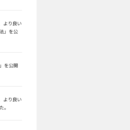
、より良い
法」を公
」を公開
ie の確認と管理
、より良い
た。
保存される、またはブ
ます。情報の主な保存