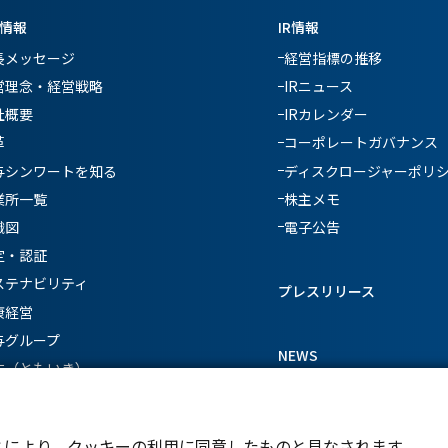
情報
IR情報
長メッセージ
経営指標の推移
営理念・経営戦略
IRニュース
社概要
IRカレンダー
革
コーポレートガバナンス
与シンワートを知る
ディスクロージャーポリ
業所一覧
株主メモ
織図
電子公告
定・認証
ステナビリティ
プレスリリース
康経営
与グループ
NEWS
生（ともいき）
とにより、クッキーの利用に同意したものと見なされます。