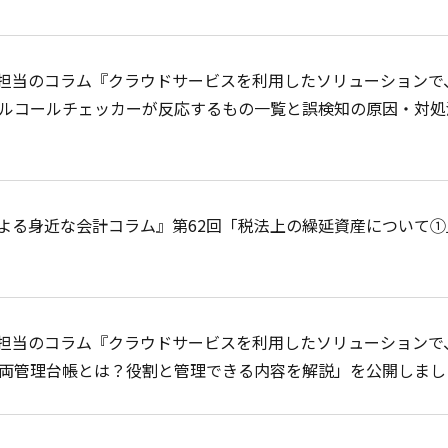
担当のコラム『クラウドサービスを利用したソリューションで
アルコールチェッカーが反応するもの一覧と誤検知の原因・対処
よる身近な会計コラム』第62回「税法上の繰延資産について①
Cook
担当のコラム『クラウドサービスを利用したソリューションで
プライバシー情報
車両管理台帳とは？役割と管理できる内容を解説」を公開しまし
お客様が当サイトを訪れると、ブラウザに情報が
ラウザに保存された情報が取得されることがあり
kie