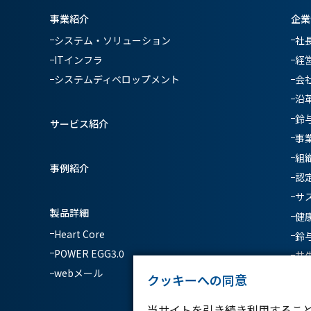
事業紹介
企業
システム・ソリューション
社
ITインフラ
経
システムディベロップメント
会
沿
鈴
サービス紹介
事
組
事例紹介
認
サ
製品詳細
健
Heart Core
鈴
POWER EGG3.0
共
webメール
クッキーへの同意
当サイトを引き続き利用するこ