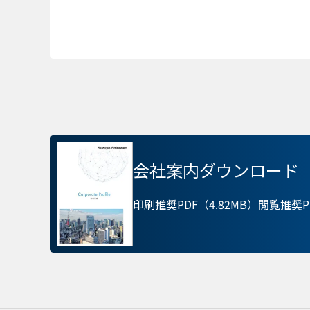
ターゲティング Coo
会社案内ダウンロード
印刷推奨PDF（4.82MB）
閲覧推奨PD