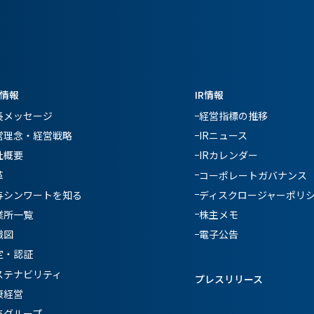
情報
IR情報
長メッセージ
経営指標の推移
営理念・経営戦略
IRニュース
社概要
IRカレンダー
革
コーポレートガバナンス
与シンワートを知る
ディスクロージャーポリ
業所一覧
株主メモ
織図
電子公告
定・認証
ステナビリティ
プレスリリース
康経営
与グループ