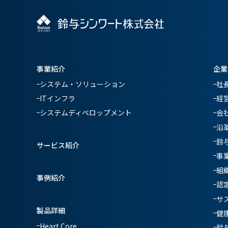
事業紹介
企業
システム・ソリューション
社
ITインフラ
経
システムディベロップメント
会
沿
鈴
サービス紹介
事
組
事例紹介
認
サ
製品詳細
健
Heart Core
鈴