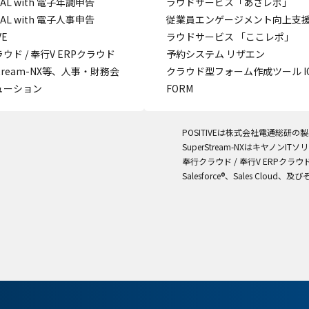
CIAL with 電子年調申告
ラウドサービス「あさレポ」
CIAL with 電子人事申告
従業員エンゲージメント向上支
VE
ラウドサービス 「ここレポ」
ウド / 奉行V ERPクラウド
予約システム リザエン
stream-NX等、人事・財務会
クラウド型フォーム作成ツール IQ
ューション
FORM
POSITIVEは株式会社電通総研の
SuperStream-NXはキヤノン
奉行クラウド / 奉行V ERPク
Salesforce®、Sales Cloud、及