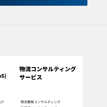
保存される、またはブ
ます。情報の主な保存
者に関する情報、サイト
らの情報はサイトを正
接特定できる情報が保
のパーソナライズに使わ
バシーの権利を尊重し
できるよう配慮していま
kie に関する詳細を
できます。ただし、一
サービスの利用に影響が
の設定で保存する
温ク
物流業務コンサルティング