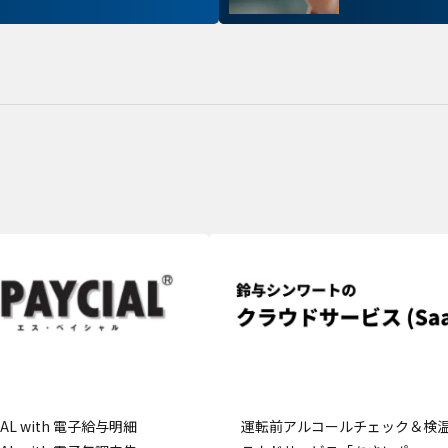
お客様が当サイトを訪れると、ブラウザに情報が
ラウザに保存された情報が取得されることがあり
kie
先は Cookie であり、対象となるのはサイト訪問
訪問者による設定、デバイス情報などです。これ
常に機能させる目的を中心に使われます。個人を直
kie
存されることは通常ありませんが、Web サイト
れることはあります。鈴与シンワートではプライ
ており、一部の Cookie については有効化を拒否
す。各カテゴリをクリックすることで、それらの Coo
確認し、当サイトにおけるデフォルト設定を変更
部の Cookie を無効化した場合、サイトの利用や
出る可能性があります。
詳細情報
こ
CIAL with 電子給与明細
運転前アルコールチェック＆検