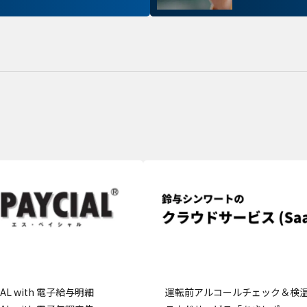
お客様が当サイトを訪れると、ブラウザに情報が
ラウザに保存された情報が取得されることがあり
kie
先は Cookie であり、対象となるのはサイト訪問
訪問者による設定、デバイス情報などです。これ
常に機能させる目的を中心に使われます。個人を直
kie
存されることは通常ありませんが、Web サイト
れることはあります。鈴与シンワートではプライ
ており、一部の Cookie については有効化を拒否
す。各カテゴリをクリックすることで、それらの Coo
確認し、当サイトにおけるデフォルト設定を変更
部の Cookie を無効化した場合、サイトの利用や
出る可能性があります。
詳細情報
こ
CIAL with 電子給与明細
運転前アルコールチェック＆検