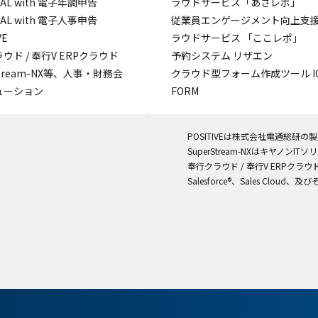
CIAL with 電子年調申告
ラウドサービス「あさレポ」
CIAL with 電子人事申告
従業員エンゲージメント向上支
VE
ラウドサービス 「ここレポ」
ウド / 奉行V ERPクラウド
予約システム リザエン
stream-NX等、人事・財務会
クラウド型フォーム作成ツール IQ
ューション
FORM
POSITIVEは株式会社電通総研の
SuperStream-NXはキヤノン
奉行クラウド / 奉行V ERPク
Salesforce®、Sales Cloud、及