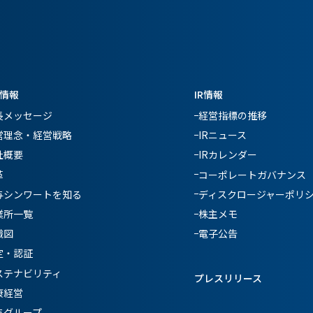
情報
IR情報
長メッセージ
経営指標の推移
営理念・経営戦略
IRニュース
社概要
IRカレンダー
革
コーポレートガバナンス
与シンワートを知る
ディスクロージャーポリ
業所一覧
株主メモ
織図
電子公告
定・認証
ステナビリティ
プレスリリース
康経営
与グループ