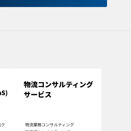
保存される、またはブ
ます。情報の主な保存
者に関する情報、サイト
らの情報はサイトを正
接特定できる情報が保
のパーソナライズに使わ
バシーの権利を尊重し
できるよう配慮していま
kie に関する詳細を
できます。ただし、一
サービスの利用に影響が
の設定で保存する
温ク
物流業務コンサルティング