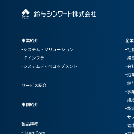
事業紹介
企業
システム・ソリューション
社
ITインフラ
経
システムディベロップメント
会
沿
鈴
サービス紹介
事
組
事例紹介
認
サ
製品詳細
健
Heart Core
鈴