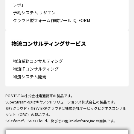
レポ」
予約システム リザエン
クラウド型フォーム作成ツール IQ-FORM
Cookie の確認と管理
プライバシー情報
プライバシー情報
物流業務コンサルティング
物流ITコンサルティング
お客様が当サイトを訪れると、ブラウザに情報が保存される、またはブラウ
物流システム開発
ザに保存された情報が取得されることがあります。情報の主な保存先は
Cookie であり、対象となるのはサイト訪問者に関する情報、サイト訪問者
による設定、デバイス情報などです。これらの情報はサイトを正常に機能さ
せる目的を中心に使われます。個人を直接特定できる情報が保存されること
POSITIVEは株式会社電通総研の製品です。
は通常ありませんが、Web サイトのパーソナライズに使われることはあり
SuperStream-NXはキヤノンITソリューションズ株式会社の製品です。
ます。鈴与シンワートではプライバシーの権利を尊重しており、一部の
奉行クラウド / 奉行V ERPクラウドは株式会社オービックビジネスコンサル
Cookie については有効化を拒否できるよう配慮しています。各カテゴリを
タント（OBC）の製品です。
クリックすることで、それらの Cookie に関する詳細を確認し、当サイトに
Salesforce®、Sales Cloud、及びその他はSalesforce,Inc.の商標です。
おけるデフォルト設定を変更できます。ただし、一部の Cookie を無効化し
た場合、サイトの利用やサービスの利用に影響が出る可能性があります。
詳
不可欠な Cookie