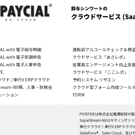
こ
CIAL with 電子給与明細
運転前アルコールチェック＆検
CIAL with 電子年調申告
ラウドサービス「あさレポ」
CIAL with 電子人事申告
従業員エンゲージメント向上支
VE
ラウドサービス 「ここレポ」
ウド / 奉行V ERPクラウド
予約システム リザエン
stream-NX等、人事・財務会
クラウド型フォーム作成ツール IQ
ューション
FORM
POSITIVEは株式会社電通総研の
SuperStream-NXはキヤノン
奉行クラウド / 奉行V ERPク
Salesforce®、Sales Cloud、及