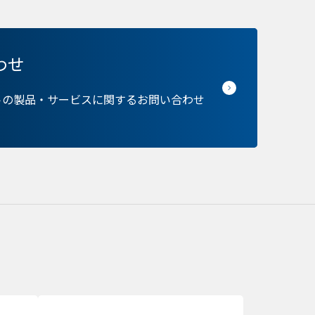
わせ
保存される、またはブ
ます。情報の主な保存
トの製品・サービスに関するお問い合わせ
者に関する情報、サイト
らの情報はサイトを正
接特定できる情報が保
のパーソナライズに使わ
バシーの権利を尊重し
できるよう配慮していま
kie に関する詳細を
できます。ただし、一
サービスの利用に影響が