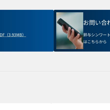
プライバシー情報
お問い合
お客様が当サイトを訪れると、ブラウザに情報が
ラウザに保存された情報が取得されることがあり
F（3.93MB）
鈴与シンワー
kie
先は Cookie であり、対象となるのはサイト訪問
はこちらから
訪問者による設定、デバイス情報などです。これ
常に機能させる目的を中心に使われます。個人を直
kie
存されることは通常ありませんが、Web サイト
れることはあります。鈴与シンワートではプライ
ており、一部の Cookie については有効化を拒否
す。各カテゴリをクリックすることで、それらの Coo
確認し、当サイトにおけるデフォルト設定を変更
部の Cookie を無効化した場合、サイトの利用や
出る可能性があります。
詳細情報