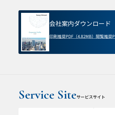
プライバシー情報
会社案内ダウンロード
不可欠な Cookie
印刷推奨PDF（4.82MB）
閲覧推奨PD
パフォーマンス Coo
ターゲティング Coo
サービスサイト