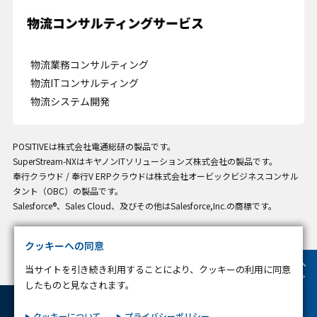
プライバシー情報
プライバシー情報
物流業務コンサルティング
物流ITコンサルティング
お客様が当サイトを訪れると、ブラウザに情報が保存される、またはブラウ
物流システム開発
ザに保存された情報が取得されることがあります。情報の主な保存先は
Cookie であり、対象となるのはサイト訪問者に関する情報、サイト訪問者
による設定、デバイス情報などです。これらの情報はサイトを正常に機能さ
せる目的を中心に使われます。個人を直接特定できる情報が保存されること
POSITIVEは株式会社電通総研の製品です。
は通常ありませんが、Web サイトのパーソナライズに使われることはあり
SuperStream-NXはキヤノンITソリューションズ株式会社の製品です。
ます。鈴与シンワートではプライバシーの権利を尊重しており、一部の
奉行クラウド / 奉行V ERPクラウドは株式会社オービックビジネスコンサル
Cookie については有効化を拒否できるよう配慮しています。各カテゴリを
タント（OBC）の製品です。
クリックすることで、それらの Cookie に関する詳細を確認し、当サイトに
Salesforce®、Sales Cloud、及びその他はSalesforce,Inc.の商標です。
おけるデフォルト設定を変更できます。ただし、一部の Cookie を無効化し
た場合、サイトの利用やサービスの利用に影響が出る可能性があります。
詳
不可欠な Cookie
細情報
クッキーへの同意
当サイトを引き続き利用することにより、クッキーの利用に同意
パフォーマンス Cookie
したものと見なされます。
ターゲティング Cookie
クッキーについて
プライバシーポリシー