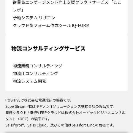
従業員エンゲージメント向上支援クラウドサービス 「ここ
レポ」
予約システム リザエン
クラウド型フォーム作成ツール IQ-FORM
Cookie の確認と管理
プライバシー情報
プライバシー情報
物流業務コンサルティング
物流ITコンサルティング
お客様が当サイトを訪れると、ブラウザに情報が保存される、またはブラウ
物流システム開発
ザに保存された情報が取得されることがあります。情報の主な保存先は
Cookie であり、対象となるのはサイト訪問者に関する情報、サイト訪問者
による設定、デバイス情報などです。これらの情報はサイトを正常に機能さ
せる目的を中心に使われます。個人を直接特定できる情報が保存されること
POSITIVEは株式会社電通総研の製品です。
は通常ありませんが、Web サイトのパーソナライズに使われることはあり
SuperStream-NXはキヤノンITソリューションズ株式会社の製品です。
ます。鈴与シンワートではプライバシーの権利を尊重しており、一部の
奉行クラウド / 奉行V ERPクラウドは株式会社オービックビジネスコンサル
Cookie については有効化を拒否できるよう配慮しています。各カテゴリを
タント（OBC）の製品です。
クリックすることで、それらの Cookie に関する詳細を確認し、当サイトに
Salesforce®、Sales Cloud、及びその他はSalesforce,Inc.の商標です。
おけるデフォルト設定を変更できます。ただし、一部の Cookie を無効化し