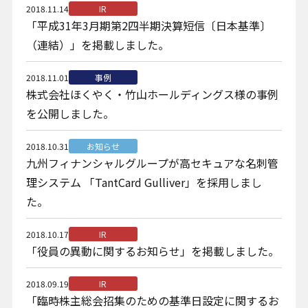
2018.11.14
IR
お問い合わせ
「平成31年3月期第2四半期決算短信〔日本基準〕
（連結）」を掲載しました。
2018.11.01
事例
株式会社ほくやく・竹山ホールディングス様の事例
を公開しました。
プライバシーポリシー
2018.10.31
お知らせ
クッキーポリシー
九州フィナンシャルグループが高セキュアな名刺管
クッキー設定変更
理システム 「TantCard Gulliver」を採用しまし
情報セキュリティ方針
た。
サイトマップ
2018.10.17
IR
「役員の異動に関するお知らせ」を掲載しました。
2018.09.19
IR
「臨時株主総会招集のための基準日設定に関するお