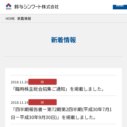
MENU
HOME
新着情報
事業紹介
新着情報
サービス紹介
事例紹介
企業情報
2018.11.20
IR
「臨時株主総会招集ご通知」を掲載しました。
サステナビリティ
2018.11.14
IR
IR情報
「四半期報告書－第72期第2四半期(平成30年7月1
日－平成30年9月30日)」を掲載しました。
採用情報